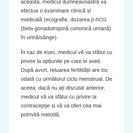
aceasta, medicul dumneavoastră va
efectua o examinare clinică și
medicală (ecografie, dozarea
β
-hCG
(beta gonadotropină corionică umană)
în urină/sânge).
În caz de eșec, medicul vă va sfătui cu
privire la opțiunile pe care le aveți.
După avort, reluarea fertilității are loc
odată cu următorul ciclu menstrual. De
aceea, dacă nu ați discutat anterior,
medicul vă va sfătui cu privire la
contracepție și vă va oferi cea mai
potrivită metodă.