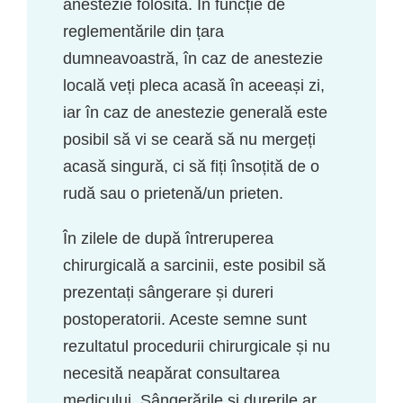
anestezie folosită. În funcție de
reglementările din țara
dumneavoastră, în caz de anestezie
locală veți pleca acasă în aceeași zi,
iar în caz de anestezie generală este
posibil să vi se ceară să nu mergeți
acasă singură, ci să fiți însoțită de o
rudă sau o prietenă/un prieten.
În zilele de după întreruperea
chirurgicală a sarcinii, este posibil să
prezentați sângerare și dureri
postoperatorii. Aceste semne sunt
rezultatul procedurii chirurgicale și nu
necesită neapărat consultarea
medicului. Sângerările și durerile ar