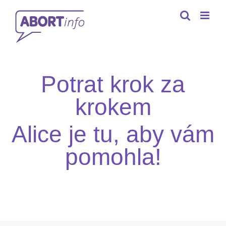
Skip
to
content
Potrat krok za
krokem
Alice je tu, aby vám
pomohla!